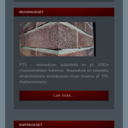
MUURAUKSET
PTS - muurauksen työjohdolla on yli 1000:n
muurauskohteen kokemus. Muurauksia on toteutettu
omakotitaloista asuinalueisiin muun muassa yli 70%
Arabianrannasta.
Lue lisää...
RAPPAUKSET