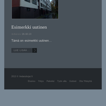
Esi­merkki uutinen
Julkaistu
16.10.13
Tämä on esi­merkki uutinen…
LUE LISÄÄ...
2013 © lindatulisijat.fi
Etusivu
Yri­tys
Pal­ve­lut
Työn alla
Uuti­set
Ota Yhteyttä